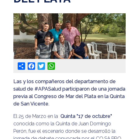
@apaeronauticos
(011) 4823 0294
@apa_oficial
info@apaeronauticos.org.ar
OTRAS SECCIONES
Share
Facebook
Twitter
WhatsApp
ELECCIÓN DE DELEGADXS
TURISMO
Las y los compañeros del departamento de
salud de #APASalud participaron de una jornada
previa al Congreso de Mar del Plata en la Quinta
de San Vicente.
El 25 de Marzo en la
Quinta "17 de octubre"
conocida como la Quinta de Juan Domingo
Perón, fue el escenario donde se desarrolló la
jornada de debate convocada por el CO.SA.PRO