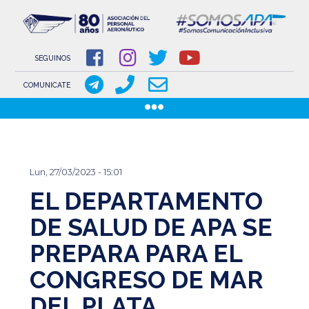
NOVEDADES
NOTICIAS
SEGUINOS
COMUNICACIONES
COMUNICATE
COMUNICACIONES DE LOS GREMIOS AERONÁUTICOS
Pasar
GACETILLAS
al
DOCUMENTOS
contenido
INSTITUCIONAL
Lun, 27/03/2023 - 15:01
principal
EL DEPARTAMENTO
SOBRE APA
COMISIÓN DIRECTIVA
DE SALUD DE APA SE
PREPARA PARA EL
www.aeronauticosapa.org.ar
CONGRESO DE MAR
Apa Aeronauticos
DEL PLATA
t.me/canal_APA