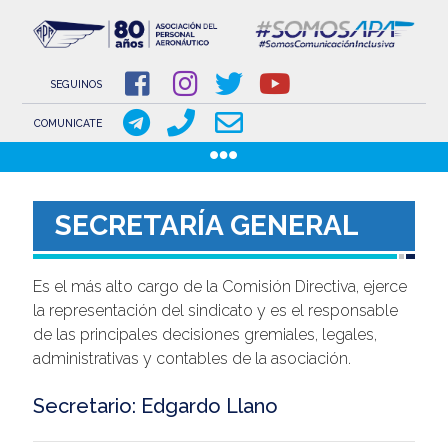
NOVEDADES
NOTICIAS
SEGUINOS
COMUNICACIONES
COMUNICATE
COMUNICACIONES DE LOS GREMIOS AERONÁUTICOS
Pasar
GACETILLAS
al
DOCUMENTOS
SECRETARÍA GENERAL
contenido
INSTITUCIONAL
principal
SOBRE APA
Es el más alto cargo de la Comisión Directiva, ejerce
la representación del sindicato y es el responsable
COMISIÓN DIRECTIVA
de las principales decisiones gremiales, legales,
administrativas y contables de la asociación.
www.aeronauticosapa.org.ar
Apa Aeronauticos
Secretario: Edgardo Llano
t.me/canal_APA