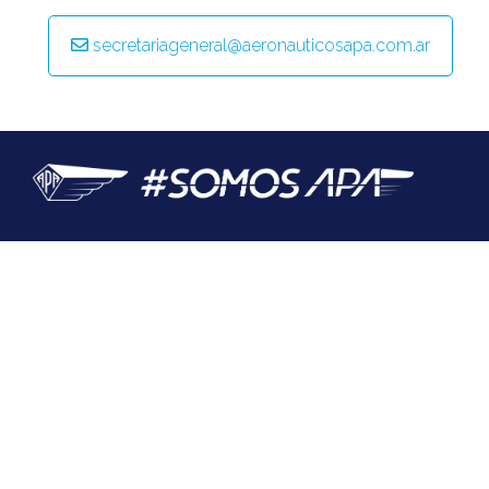
@apaeronauticos
secretariageneral@aeronauticosapa.com.ar
(011) 4823 0294
@apa_oficial
info@apaeronauticos.org.ar
OTRAS SECCIONES
ELECCIÓN DE DELEGADXS
TURISMO