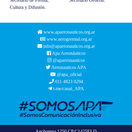
Secretario de Prensa,
Secretario General.
Cultura y Difusión.
www.apaeronauticos.org.ar
www.aerogremial.org.ar
info@apaeronauticos.org.ar
Apa Aeronáuticos
@apaeronauticos
Aeronauticos APA
@apa_oficial
011 4823 0294
t.me/canal_APA
Anchorena 1250 CP C1425ELD