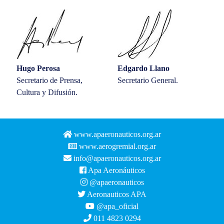
Hugo Perosa
Edgardo Llano
Secretario de Prensa,
Secretario General.
Cultura y Difusión.
www.apaeronauticos.org.ar
www.aerogremial.org.ar
info@apaeronauticos.org.ar
Apa Aeronáuticos
@apaeronauticos
Aeronauticos APA
@apa_oficial
011 4823 0294