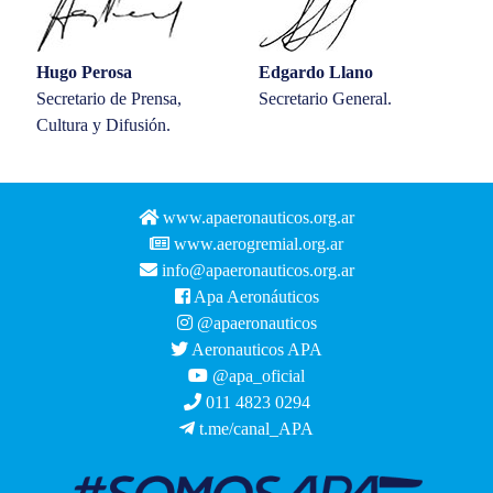
Hugo Perosa
Edgardo Llano
Secretario de Prensa,
Secretario General.
Cultura y Difusión.
www.apaeronauticos.org.ar
www.aerogremial.org.ar
info@apaeronauticos.org.ar
Apa Aeronáuticos
@apaeronauticos
Aeronauticos APA
@apa_oficial
011 4823 0294
t.me/canal_APA