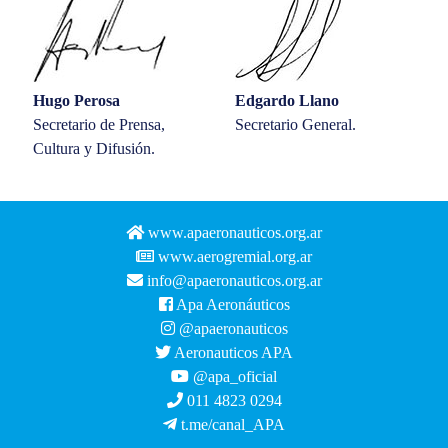
Hugo Perosa
Edgardo Llano
Secretario de Prensa,
Secretario General.
Cultura y Difusión.
www.apaeronauticos.org.ar
www.aerogremial.org.ar
info@apaeronauticos.org.ar
Apa Aeronáuticos
@apaeronauticos
Aeronauticos APA
@apa_oficial
011 4823 0294
t.me/canal_APA