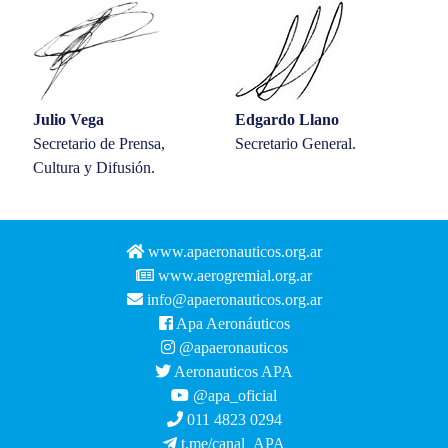
Julio Vega
Edgardo Llano
Secretario de Prensa,
Secretario General.
Cultura y Difusión.
www.apaeronauticos.org.ar
www.aerogremial.org.ar
info@apaeronauticos.org.ar
Apa Aeronáuticos
@apaeronauticos
Aeronauticos APA
@apa_oficial
011 4823 0294
t.me/canal_APA