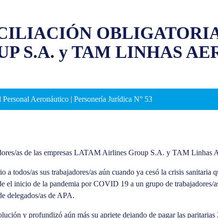
ILIACIÓN OBLIGATORIA
P S.A. y TAM LINHAS AE
 Personal Aeronáutico | Personería Jurídica N° 53
jadores/as de las empresas LATAM Airlines Group S.A. y TAM Linhas 
o a todos/as sus trabajadores/as aún cuando ya cesó la crisis sanitaria 
esde el inicio de la pandemia por COVID 19 a un grupo de trabajadores
o de delegados/as de APA.
 solución y profundizó aún más su apriete dejando de pagar las paritari