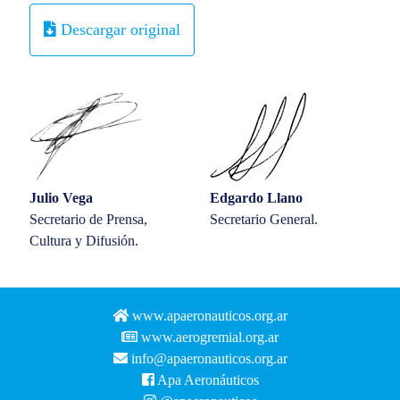
Descargar original
Julio Vega
Edgardo Llano
Secretario de Prensa,
Secretario General.
Cultura y Difusión.
www.apaeronauticos.org.ar
www.aerogremial.org.ar
info@apaeronauticos.org.ar
Apa Aeronáuticos