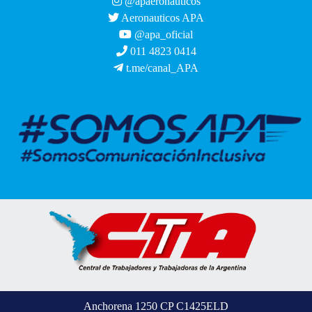
@apaeronauticos
Aeronauticos APA
@apa_oficial
011 4823 0414
t.me/canal_APA
Anchorena 1250 CP C1425ELD