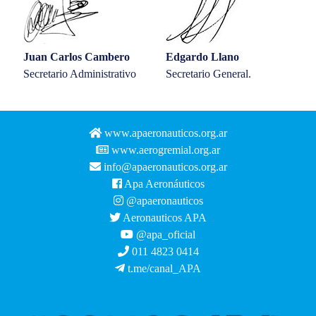
Juan Carlos Cambero
Edgardo Llano
Secretario Administrativo
Secretario General.
www.apaeronauticos.org.ar
www.aerogremial.org.ar
info@apaeronauticos.org.ar
Apa Aeronáuticos
@apaeronauticos
Aeronauticos APA
@apa_oficial
011 4823 0414
t.me/canal_APA