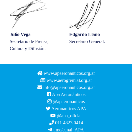
Julio Vega
Edgardo Llano
Secretario de Prensa,
Secretario General.
Cultura y Difusión.
www.apaeronauticos.org.ar
www.aerogremial.org.ar
info@apaeronauticos.org.ar
Apa Aeronáuticos
@apaeronauticos
Aeronauticos APA
@apa_oficial
011 4823 0414
t.me/canal_APA