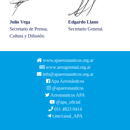
Julio Vega
Edgardo Llano
Secretario de Prensa,
Secretario General.
Cultura y Difusión.
www.apaeronauticos.org.ar
www.aerogremial.org.ar
info@apaeronauticos.org.ar
Apa Aeronáuticos
@apaeronauticos
Aeronauticos APA
@apa_oficial
011 4823 0414
t.me/canal_APA