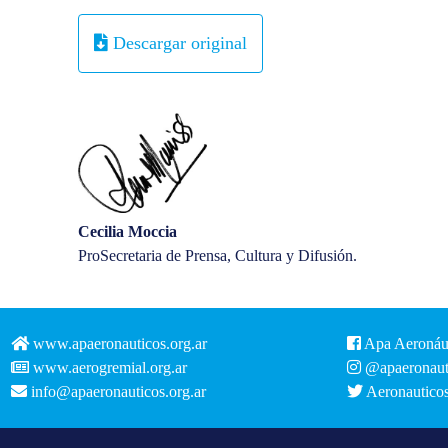
Descargar original
Cecilia Moccia
ProSecretaria de Prensa, Cultura y Difusión.
www.apaeronauticos.org.ar
Apa Aeronáu
www.aerogremial.org.ar
@apaeronaut
info@apaeronauticos.org.ar
Aeronautico