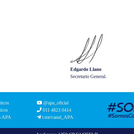
Edgardo Llano
Secretario General.
ticos
@apa_oficial
icos
011 4823 0414
s APA
t.me/canal_APA