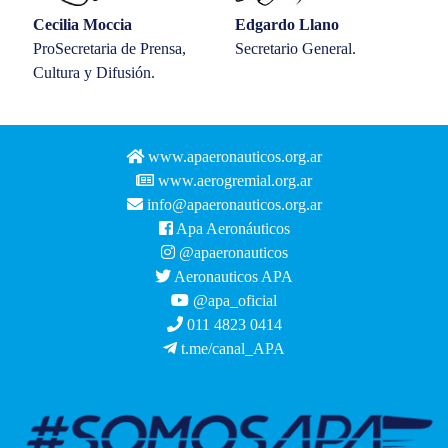
Cecilia Moccia
Edgardo Llano
ProSecretaria de Prensa,
Secretario General.
Cultura y Difusión.
www.apaeronauticos.org.ar
www.aerogremial.org.ar
info@apaeronauticos.org.ar
Apa Aeronáuticos
@apaeronauticos
Aeronauticos APA
@apa_oficial
011 4823 0414
t.me/canal_APA