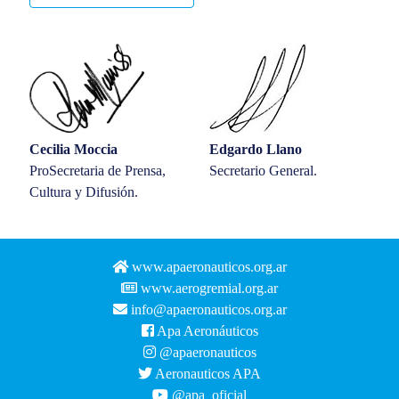
Cecilia Moccia
Edgardo Llano
ProSecretaria de Prensa,
Secretario General.
Cultura y Difusión.
www.apaeronauticos.org.ar
www.aerogremial.org.ar
info@apaeronauticos.org.ar
Apa Aeronáuticos
@apaeronauticos
Aeronauticos APA
@apa_oficial