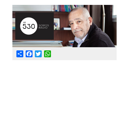
@apaeronauticos
(011) 4823 0294
@apa_oficial
info@apaeronauticos.org.ar
Share
Facebook
Twitter
WhatsApp
OTRAS SECCIONES
ELECCIÓN DE DELEGADXS
TURISMO