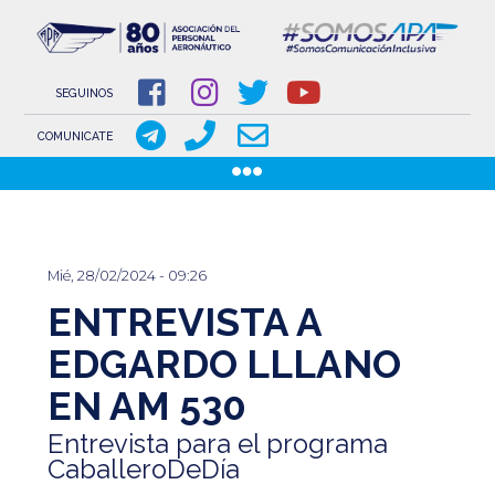
NOVEDADES
NOTICIAS
SEGUINOS
COMUNICACIONES
COMUNICATE
COMUNICACIONES DE LOS GREMIOS AERONÁUTICOS
Pasar
GACETILLAS
al
DOCUMENTOS
contenido
INSTITUCIONAL
Mié, 28/02/2024 - 09:26
principal
ENTREVISTA A
SOBRE APA
COMISIÓN DIRECTIVA
EDGARDO LLLANO
EN AM 530
www.aeronauticosapa.org.ar
Entrevista para el programa
Apa Aeronauticos
CaballeroDeDía
t.me/canal_APA