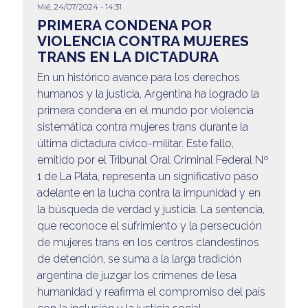
Mié, 24/07/2024 - 14:31
@apaeronauticos
PRIMERA CONDENA POR
VIOLENCIA CONTRA MUJERES
(011) 4823 0294
TRANS EN LA DICTADURA
@apa_oficial
En un histórico avance para los derechos
humanos y la justicia, Argentina ha logrado la
info@apaeronauticos.org.ar
primera condena en el mundo por violencia
sistemática contra mujeres trans durante la
OTRAS SECCIONES
última dictadura cívico-militar. Este fallo,
ELECCIÓN DE DELEGADXS
emitido por el Tribunal Oral Criminal Federal Nº
TURISMO
1 de La Plata, representa un significativo paso
adelante en la lucha contra la impunidad y en
la búsqueda de verdad y justicia. La sentencia,
que reconoce el sufrimiento y la persecución
de mujeres trans en los centros clandestinos
de detención, se suma a la larga tradición
argentina de juzgar los crímenes de lesa
humanidad y reafirma el compromiso del país