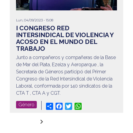
Lun, 04/09/2023 - 15:08
I CONGRESO RED
INTERSINDICAL DE VIOLENCIA Y
ACOSO EN EL MUNDO DEL
TRABAJO
Junto a compañeros y compañeras de la Base
de Mar del Plata, Ezeiza y Aeroparque , la
Secretaría de Géneros participó del Primer
Congreso de la Red Intersindical de Violencia
Laboral, conformada por 140 sindicatos de la
CTA T , CTA A y CGT.
Género
Share
Facebook
Twitter
WhatsApp
keyboard_arrow_right
Página 1
Siguiente