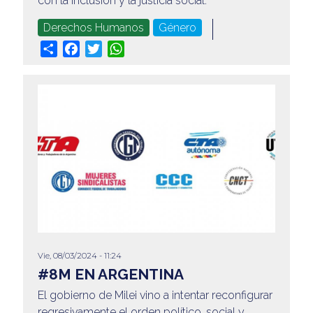
con la inclusión y la justicia social.
Derechos Humanos
Género
Share
Facebook
Twitter
WhatsApp
Vie, 08/03/2024 - 11:24
#8M EN ARGENTINA
El gobierno de Milei vino a intentar reconfigurar
regresivamente el orden político, social y