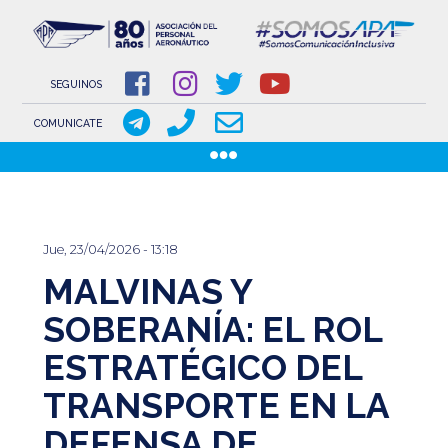
NOVEDADES
NOTICIAS
SEGUINOS
COMUNICACIONES
COMUNICATE
COMUNICACIONES DE LOS GREMIOS AERONÁUTICOS
Pasar
GACETILLAS
al
DOCUMENTOS
contenido
INSTITUCIONAL
Jue, 23/04/2026 - 13:18
principal
MALVINAS Y
SOBRE APA
COMISIÓN DIRECTIVA
SOBERANÍA: EL ROL
ESTRATÉGICO DEL
www.aeronauticosapa.org.ar
TRANSPORTE EN LA
Apa Aeronauticos
DEFENSA DE
t.me/canal_APA