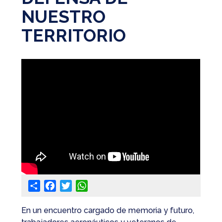
NUESTRO
@apaeronauticos
TERRITORIO
(011) 4823 0294
@apa_oficial
info@apaeronauticos.org.ar
OTRAS SECCIONES
ELECCIÓN DE DELEGADXS
TURISMO
Share
Facebook
Twitter
WhatsApp
En un encuentro cargado de memoria y futuro,