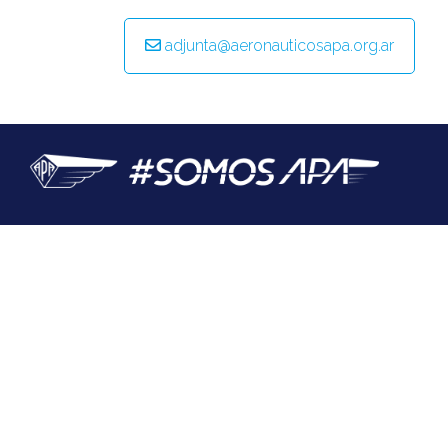
@apaeronauticos
adjunta@aeronauticosapa.org.ar
(011) 4823 0294
@apa_oficial
info@apaeronauticos.org.ar
OTRAS SECCIONES
ELECCIÓN DE DELEGADXS
TURISMO