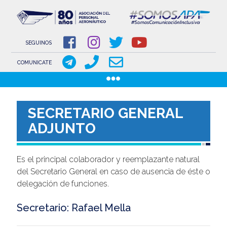
NOVEDADES
NOTICIAS
SEGUINOS
COMUNICACIONES
COMUNICATE
COMUNICACIONES DE LOS GREMIOS AERONÁUTICOS
Pasar
GACETILLAS
al
DOCUMENTOS
SECRETARIO GENERAL
contenido
ADJUNTO
INSTITUCIONAL
principal
SOBRE APA
Es el principal colaborador y reemplazante natural
COMISIÓN DIRECTIVA
del Secretario General en caso de ausencia de éste o
www.aeronauticosapa.org.ar
delegación de funciones.
Apa Aeronauticos
Secretario: Rafael Mella
t.me/canal_APA